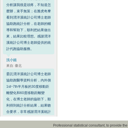
分析讓我很是頭疼，不知道怎
麼辦，束手無策；在雅虎奇摩
看到渭洋溪統計公司博士老師
協助跑統計分析，在老師的輔
導和幫助下，順利把結果做出
來，結果比較理想。感謝渭洋
溪統計公司博士老師提供的統
計代跑協助服務。
沈小姐
來自: 臺北
委託渭洋溪統計公司博士老師
協助跑醫學資料分析，內外側
1st~7th半月板的30度移動距
離變化和60度移動距離變
化，在博士老師的協助下，順
利得到統計分析結果，結果吻
合要求，非常感謝渭洋溪統計
公司博士老師的協助。
Professional statistical consultant, to provide t
陳先生