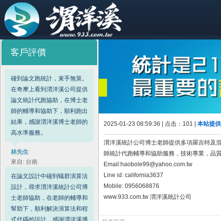
客戶評價
碰到論文跑統計，束手無策。
在奇摩上看到渭洋溪公司提供
論文統計代跑協助，在博士老
師的輔導和協助下，順利跑出
結果，感謝渭洋溪博士老師的
2025-01-23 08:59:36 | 点击：
101 |
本站提供
高水準服務。
渭洋溪統計公司博士老師提供多項羅吉特及
林先生
師統計代跑輔導和協助服務，技術專業，品
來自: 台南
Email:haobole99@yahoo.com.tw
在論文設計中碰到蟻群演算法
Line id: california3637
設計，尋求渭洋溪統計公司博
Mobile: 0956068876
士老師協助，在老師的輔導和
www.933.com.tw 渭洋溪統計公司
幫助下，順利解決演算法和程
式代碼的設計，感謝渭洋溪博