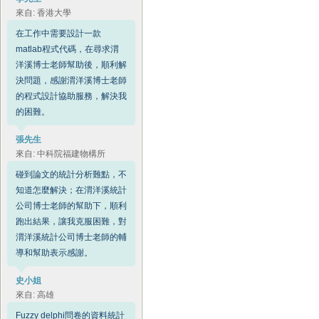
來自: 香港大學
在工作中需要設計一款
matlab程式代碼，在尋求渭
洋溪博士老師幫助後，順利解
決問題，感謝渭洋溪博士老師
的程式設計協助服務，解決我
的困難。
張先生
來自: 中科院福建物構所
碰到論文的統計分析難點，不
知道怎麼解決；在渭洋溪統計
公司博士老師的幫助下，順利
跑出結果，讓我克服困難，對
渭洋溪統計公司博士老師的輔
導和幫助表示感謝。
史小姐
來自: 高雄
Fuzzy delphi問卷的資料統計