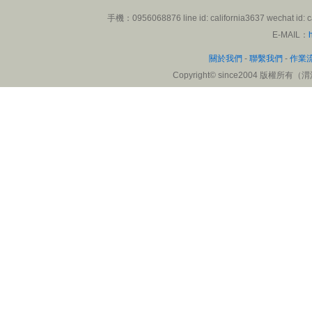
來自: 醫院
手機：0956068876 line id: california3637 wech
委託渭洋溪公司進行大陸客的
E-MAIL：
問卷調查協助，渭洋溪公司從
關於我們
-
聯繫我們
-
作業
問卷設計、問捲髮放、問卷統
Copyright
©
since2004 版權所有（渭洋溪
計及問卷調查報告撰寫一站式
服務，讓人非常滿意，做出的
分析結果非常符合要求，感謝
渭洋溪統計公司。
楊小姐
來自: 雄獅旅遊集團
碰到論文問卷資料分析的難
點，尋求幫助。在渭洋溪博士
老師的輔導和協助下，順利跑
出結果。感謝渭洋溪博士老師
認真的協助和統計分析，讓我
解決不少困難。
陸小姐
來自: 北京