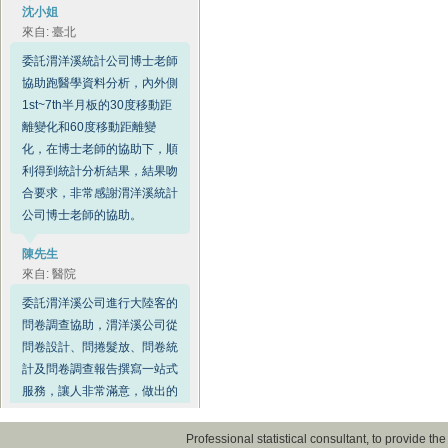
沈小姐
來自: 臺北
委託渭洋溪統計公司博士老師
協助跑醫學資料分析，內外側
1st~7th半月板的30度移動距
離變化和60度移動距離變
化，在博士老師的協助下，順
利得到統計分析結果，結果吻
合要求，非常感謝渭洋溪統計
公司博士老師的協助。
陳先生
來自: 醫院
委託渭洋溪公司進行大陸客的
問卷調查協助，渭洋溪公司從
問卷設計、問捲髮放、問卷統
計及問卷調查報告撰寫一站式
服務，讓人非常滿意，做出的
分析結果非常符合要求，感謝
渭洋溪統計公司。
Professional statistical consultant, to provide t