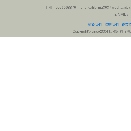
楊小姐
手機：0956068876 line id: california3637 wech
來自: 雄獅旅遊集團
E-MAIL：
碰到論文問卷資料分析的難
關於我們
-
聯繫我們
-
作業
點，尋求幫助。在渭洋溪博士
Copyright
©
since2004 版權所有（渭洋溪
老師的輔導和協助下，順利跑
出結果。感謝渭洋溪博士老師
認真的協助和統計分析，讓我
解決不少困難。
陸小姐
來自: 北京
委託渭洋溪統計公司博士老師
翻譯一篇SCI醫學論文，在博
士老師的幫忙下，很快就完成
了。技術專業，品質可靠。感
謝渭洋溪統計公司博士老師醫
學論文翻譯協助，減少我不少
障礙。
肖小姐