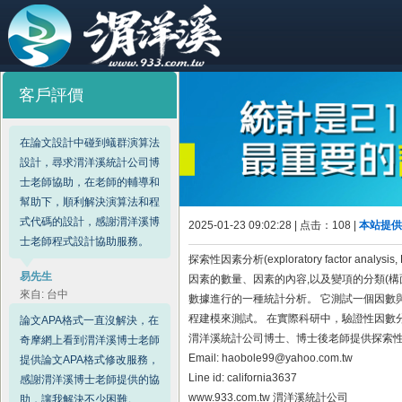
客戶評價
在論文設計中碰到蟻群演算法
設計，尋求渭洋溪統計公司博
士老師協助，在老師的輔導和
幫助下，順利解決演算法和程
式代碼的設計，感謝渭洋溪博
2025-01-23 09:02:28 | 点击：
108 |
本站提供
士老師程式設計協助服務。
探索性因素分析(exploratory factor
易先生
因素的數量、因素的內容,以及變項的分類(構面
來自: 台中
數據進行的一種統計分析。 它測試一個因數
程建模來測試。 在實際科研中，驗證性因數
論文APA格式一直沒解決，在
渭洋溪統計公司博士、博士後老師提供探索
奇摩網上看到渭洋溪博士老師
Email: haobole99@yahoo.com.tw
提供論文APA格式修改服務，
Line id: california3637
感謝渭洋溪博士老師提供的協
www.933.com.tw 渭洋溪統計公司
助，讓我解決不少困難。