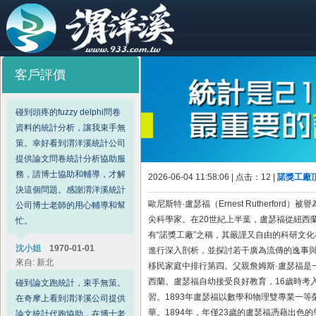
在奇摩上看到渭洋溪公司提供
論文統計代跑協助，在博士老
師的輔導和協助下，順利跑出
結果，感謝渭洋溪博士老師的
高水準服務。
客戶評價
林先生
1970‑01‑01
來自: 台南
在論文設計中碰到蟻群演算法
設計，尋求渭洋溪統計公司博
士老師協助，在老師的輔導和
幫助下，順利解決演算法和程
2026-06-04 11:58:06 | 点击：
12 |
諾獎工廠
式代碼的設計，感謝渭洋溪博
歐尼斯特·盧瑟福（Ernest Rutherf
士老師程式設計協助服務。
尖科學家。在20世紀上半葉，盧瑟福從紐西
有“諾獎工廠”之稱，其嚴謹又自由的科研文
易先生
1970‑01‑01
來自: 台中
進行深入剖析，並探討若干廣為流傳的逸事與
移民家庭中排行第四。父親詹姆斯·盧瑟福是
論文APA格式一直沒解決，在
西蘭。盧瑟福自幼接受良好教育，16歲時考
奇摩網上看到渭洋溪博士老師
習。1893年盧瑟福以數學和物理雙專業一
提供論文APA格式修改服務，
華。1894年，年僅23歲的盧瑟福憑藉出色