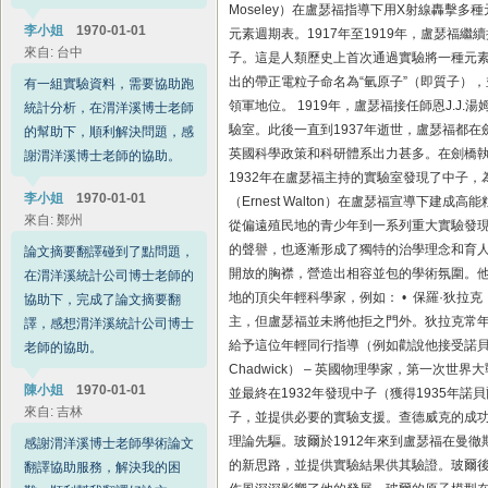
Moseley）在盧瑟福指導下用X射線轟擊
翻譯協助服務，解決我的困
元素週期表。1917年至1919年，盧瑟福
難，順利幫我翻譯好論文。
子。這是人類歷史上首次通過實驗將一種元素
出的帶正電粒子命名為“氫原子”（即質子）
李小姐
1970‑01‑01
來自: 中科院
領軍地位。 1919年，盧瑟福接任師恩J.
驗室。此後一直到1937年逝世，盧瑟福都
碰到博士論文翻譯，在雅虎奇
英國科學政策和科研體系出力甚多。在劍橋執掌帥
摩看到渭洋溪公司提供學術論
1932年在盧瑟福主持的實驗室發現了中子，為原
文翻譯協助服務，在博士老師
（Ernest Walton）在盧瑟福宣導
的協助下，順利翻譯完成，感
從偏遠殖民地的青少年到一系列重大實驗發
謝渭洋溪公司博士老師學術論
的聲譽，也逐漸形成了獨特的治學理念和育人
文翻譯協助服務。
開放的胸襟，營造出相容並包的學術氛圍。
地的頂尖年輕科學家，例如： • 保羅·狄拉克
李先生
1970‑01‑01
來自: 香港大學
主，但盧瑟福並未將他拒之門外。狄拉克常
給予這位年輕同行指導（例如勸說他接受諾貝爾
在工作中需要設計一款
Chadwick） – 英國物理學家，第一
matlab程式代碼，在尋求渭
並最終在1932年發現中子（獲得1935年
洋溪博士老師幫助後，順利解
子，並提供必要的實驗支援。查德威克的成功證明
決問題，感謝渭洋溪博士老師
理論先驅。玻爾於1912年來到盧瑟福在曼
的程式設計協助服務，解決我
的新思路，並提供實驗結果供其驗證。玻爾
的困難。