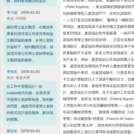
作風深深影響了他的發展。玻爾的原子模型在盧
（Peter Kapitza） – 來自蘇聯的
張先生
1970‑01‑01
來自: 中科院福建物構所
到劍橋希望投入盧瑟福門下。在初次謀面時，
一人也只是在誤差範圍內。”據傳這一幽默回
碰到論文的統計分析難點，不
厚情誼。盧瑟福賞識卡皮察的獨立見解和實
知道怎麼解決；在渭洋溪統計
後來回憶說，盧瑟福起初作風嚴厲、一絲不苟
公司博士老師的幫助下，順利
瑟福有畏懼之感的玩笑綽號）。正是在這種亦
跑出結果，讓我克服困難，對
案例顯示，盧瑟福的導師風格並非限定弟子
渭洋溪統計公司博士老師的輔
的實驗能手卡皮察；從本土學生查德威克，
導和幫助表示感謝。
並不多見。例如，盧瑟福自己作為紐西蘭人
事，盧瑟福更加懂得給予年輕人機會的重要
史小姐
1970‑01‑01
來自: 高雄
調從實驗中學習。在盧瑟福眼中，只要是真
卡文迪許實驗室注入了源源不斷的活力，也奠
Fuzzy delphi問卷的資料統計
產出和人才培養，被後世譽為名副其實的“諾
分析讓我很是頭疼，不知道怎
計，盧瑟福任主任期間，在卡文迪許工作或受
麼辦，束手無策；在雅虎奇摩
物理學獎，派翠克·布萊克特（Patrick B
看到渭洋溪統計公司博士老師
工劈裂共用1951年諾貝爾物理學獎——這些人都是
協助跑統計分析，在老師的輔
年諾貝爾物理學獎）、愛德華·阿爾普頓（Edward A
導和幫助下，順利把結果做出
學獎）和法蘭西斯·阿斯頓（Francis W.
來，結果比較理想。感謝渭洋
驚人的諾獎“產出率”，固然有時代和環境的
溪統計公司博士老師提供的統
他鼓勵研究人員自主選擇富有挑戰性的課題
計代跑協助服務。