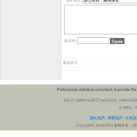
聯繫電話:
渭洋溪統計公司。
楊小姐
1970‑01‑01
來自: 雄獅旅遊集團
碰到論文問卷資料分析的難
點，尋求幫助。在渭洋溪博士
验证码:
老師的輔導和協助下，順利跑
出結果。感謝渭洋溪博士老師
認真的協助和統計分析，讓我
最新留言
解決不少困難。
陸小姐
1970‑01‑01
來自: 北京
Professional statistical consultant, to provide t
委託渭洋溪統計公司博士老師
翻譯一篇SCI醫學論文，在博
line id: california3637 wechat id:
士老師的幫忙下，很快就完成
E-MAIL：
了。技術專業，品質可靠。感
關於我們
-
聯繫我們
-
作業流
謝渭洋溪統計公司博士老師醫
學論文翻譯協助，減少我不少
Copyright
©
since2004 版權所有（渭洋溪
障礙。