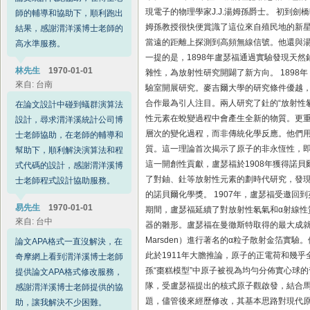
感謝渭洋溪博士老師提供的協
現電子的物理學家J.J.湯姆孫爵士。 初
助，讓我解決不少困難。
姆孫教授很快便賞識了這位來自殖民地的新
當遠的距離上探測到高頻無線信號。他還與
李小姐
1970‑01‑01
來自: 台中
一提的是，1898年盧瑟福通過實驗發現天
雜性，為放射性研究開闢了新方向。 189
有一組實驗資料，需要協助跑
驗室開展研究。麥吉爾大學的研究條件優越，盧瑟
統計分析，在渭洋溪博士老師
合作最為引人注目。兩人研究了釷的“放射性氡（
的幫助下，順利解決問題，感
性元素在蛻變過程中會產生全新的物質。更重要
謝渭洋溪博士老師的協助。
層次的變化過程，而非傳統化學反應。他們
質。這一理論首次揭示了原子的非永恆性，
李小姐
1970‑01‑01
來自: 鄭州
這一開創性貢獻，盧瑟福於1908年獲得諾貝
了對鈾、釷等放射性元素的劃時代研究，發現
論文摘要翻譯碰到了點問題，
的諾貝爾化學獎。 1907年，盧瑟福受邀
在渭洋溪統計公司博士老師的
期間，盧瑟福延續了對放射性氡氣和α射線性質
協助下，完成了論文摘要翻
器的雛形。盧瑟福在曼徹斯特取得的最大成就是
譯，感想渭洋溪統計公司博士
Marsden）進行著名的α粒子散射金箔實
老師的協助。
此於1911年大膽推論，原子的正電荷和幾
孫“棗糕模型”中原子被視為均勻分佈實心球的舊
陳小姐
1970‑01‑01
來自: 吉林
隊，受盧瑟福提出的核式原子觀啟發，結合馬
題，儘管後來經歷修改，其基本思路對現代原子
感謝渭洋溪博士老師學術論文