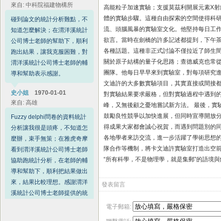
高能粒子加速實驗；支援莫茲利開展元素X
體的實驗步驟。這種自由探索的空間使得科研
沈小姐
1970‑01‑01
來自: 臺北
流、頭腦風暴的實驗室文化。他堅持每日工作
欲言。當時在劍橋的許多記述都提到，下午
委託渭洋溪統計公司博士老師
各種話題。這種非正式討論不僅拉近了師生
協助跑醫學資料分析，內外側
關於原子結構的量子化思路；查德威克也常從
1st~7th半月板的30度移動距
團隊。他每日早早來到實驗室，對每項研究進展都
離變化和60度移動距離變
文迪許的大多數實驗項目，其實直接或間接都
化，在博士老師的協助下，順
對實驗結果要求嚴格，但對實驗過程中遇到
利得到統計分析結果，結果吻
峰，又無後顧之憂地嘗試新方法。 最後，實
合要求，非常感謝渭洋溪統計
鼓勵良性競爭以加快進展，但同時宣導開放分
公司博士老師的協助。
得成果大家都會誠心祝賀，而遇到問題別的
各地學者來訪交流，進一步活躍了學術思想的
陳先生
1970‑01‑01
來自: 醫院
隊合作等機制，將卡文迪許實驗室打造出空前
“所有科學，不是物理學，就是集郵”的語境與
委託渭洋溪公司進行大陸客的
問卷調查協助，渭洋溪公司從
問卷設計、問捲髮放、問卷統
發表留言
計及問卷調查報告撰寫一站式
服務，讓人非常滿意，做出的
電子郵箱:
分析結果非常符合要求，感謝