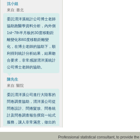
沈小姐
來自: 臺北
委託渭洋溪統計公司博士老師
協助跑醫學資料分析，內外側
1st~7th半月板的30度移動距
離變化和60度移動距離變
化，在博士老師的協助下，順
利得到統計分析結果，結果吻
合要求，非常感謝渭洋溪統計
公司博士老師的協助。
陳先生
來自: 醫院
委託渭洋溪公司進行大陸客的
問卷調查協助，渭洋溪公司從
問卷設計、問捲髮放、問卷統
計及問卷調查報告撰寫一站式
服務，讓人非常滿意，做出的
分析結果非常符合要求，感謝
渭洋溪統計公司。
Professional statistical consultant, to provide t