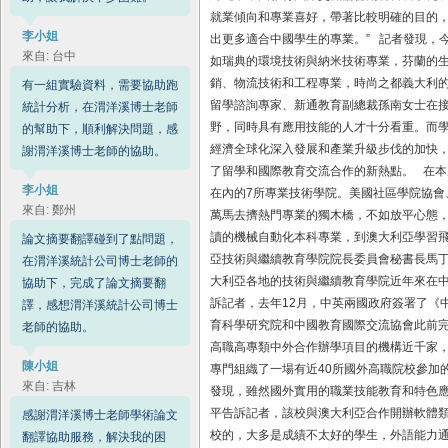
就業傾向和專業喜好，帶著比較明確的目的
李小姐
出更多適合中國學生的專業。” 記者發現，
來自: 台中
如瑞典的環境技術與納米技術專業，芬蘭的
銷、物流技術和工程專業，時尚之都義大利
有一組實驗資料，需要協助跑
留學諮詢專家、新通教育副總裁孫南女士在接
統計分析，在渭洋溪博士老師
野，同時具有應用技能的人才十分看重。而學
的幫助下，順利解決問題，感
經濟全球化深入發展和產業升級步伐的加快
謝渭洋溪博士老師的協助。
了留學和國際教育交流合作的新熱點。 在
李小姐
在內的7所專業技術學院。美國社區學院協會
來自: 鄭州
萬馬去擠熱門專業的獨木橋，不如放平心態，
讀的機械自動化本科專業，到澳大利亞學習飛
論文摘要翻譯碰到了點問題，
亞技術與繼續教育學院院長委員會秘書長馬丁
在渭洋溪統計公司博士老師的
大利亞各地的技術與繼續教育學院近年來在
協助下，完成了論文摘要翻
訴記者，去年12月，中英兩國政府簽署了《
譯，感想渭洋溪統計公司博士
育科學研究院和中國教育國際交流協會此前
老師的協助。
高職高專類中外合作辦學項目的機構近千家，
陳小姐
專門組織了一場有近40所國外高職院校參加
來自: 吉林
發現，雖然國外實用的職業技能教育和特色
平告訴記者，該校與澳大利亞合作開辦軟體類
感謝渭洋溪博士老師學術論文
校的，大多是成績不太好的學生，外語能力
翻譯協助服務，解決我的困