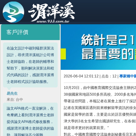
客戶評價
在論文設計中碰到蟻群演算法
設計，尋求渭洋溪統計公司博
士老師協助，在老師的輔導和
幫助下，順利解決演算法和程
式代碼的設計，感謝渭洋溪博
2026-06-04 12:01:12 | 点击：
12 |
專家稱中
士老師程式設計協助服務。
10月20日，由中國教育國際交流協會主辦的
易先生
38個國家和地區500多所高校、2000多
來自: 台中
帶著這些問題，本報記者在展會上進行了採訪
記者在英國展區遇到前來瞭解留學資訊的徐女
論文APA格式一直沒解決，在
國家是留學的首選，主要是出於語言優勢與就
奇摩網上看到渭洋溪博士老師
津大學的3名女生希望出國讀研究生，在各個
提供論文APA格式修改服務，
就是尋求更好的就業前景。”
感謝渭洋溪博士老師提供的協
對此，中國教育國際交流協會副秘書長宗瓦表
助，讓我解決不少困難。