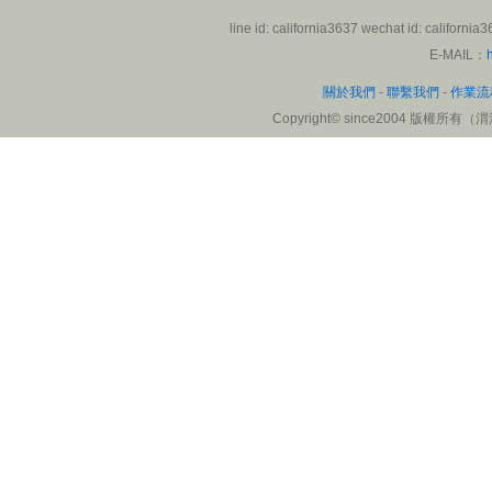
楊小姐
line id: california3637 wechat id:
來自: 雄獅旅遊集團
E-MAIL：
碰到論文問卷資料分析的難
關於我們
-
聯繫我們
-
作業流
點，尋求幫助。在渭洋溪博士
Copyright
©
since2004 版權所有（渭洋溪
老師的輔導和協助下，順利跑
出結果。感謝渭洋溪博士老師
認真的協助和統計分析，讓我
解決不少困難。
陸小姐
來自: 北京
委託渭洋溪統計公司博士老師
翻譯一篇SCI醫學論文，在博
士老師的幫忙下，很快就完成
了。技術專業，品質可靠。感
謝渭洋溪統計公司博士老師醫
學論文翻譯協助，減少我不少
障礙。
肖小姐