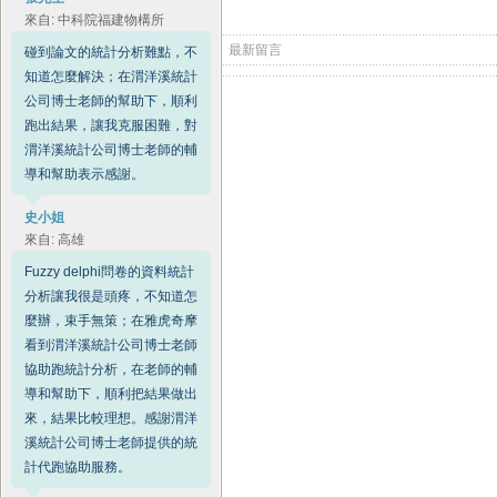
來自: 中科院福建物構所
最新留言
碰到論文的統計分析難點，不
知道怎麼解決；在渭洋溪統計
公司博士老師的幫助下，順利
跑出結果，讓我克服困難，對
渭洋溪統計公司博士老師的輔
導和幫助表示感謝。
史小姐
來自: 高雄
Fuzzy delphi問卷的資料統計
分析讓我很是頭疼，不知道怎
麼辦，束手無策；在雅虎奇摩
看到渭洋溪統計公司博士老師
協助跑統計分析，在老師的輔
導和幫助下，順利把結果做出
來，結果比較理想。感謝渭洋
溪統計公司博士老師提供的統
計代跑協助服務。