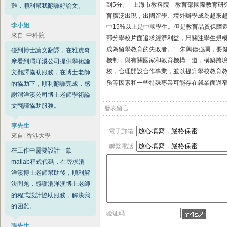
到5分。 上海市教科院—教育部國際教育研
難，順利幫我翻譯好論文。
育廣泛出現，出國留學、境外辦學成為越來越普
李小姐
中15%以上是中國學生。但是教育品質保障
來自: 中科院
部分學校片面追求經濟利益，只關注學生規
成為留學教育的失敗者。” 朱興德強調，要
碰到博士論文翻譯，在雅虎奇
機制，與有關國家和教育機構一道，構築跨
摩看到渭洋溪公司提供學術論
校，合理開設合作專業，並以提升學校教育
文翻譯協助服務，在博士老師
務等因素和一些特殊專業可能存在就業面過
的協助下，順利翻譯完成，感
謝渭洋溪公司博士老師學術論
文翻譯協助服務。
發表留言
李先生
電子郵箱:
來自: 香港大學
聯繫電話:
在工作中需要設計一款
matlab程式代碼，在尋求渭
洋溪博士老師幫助後，順利解
決問題，感謝渭洋溪博士老師
的程式設計協助服務，解決我
的困難。
验证码:
張先生